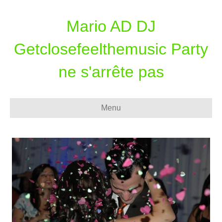
Mario AD DJ
Getclosefeelthemusic Party
ne s'arrête pas
Menu